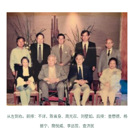
从左到右。前排：不详，陈省身、周光召、刘壁如。
后排：查懋德、杨
振宁、簡悅威、李远哲、查济民