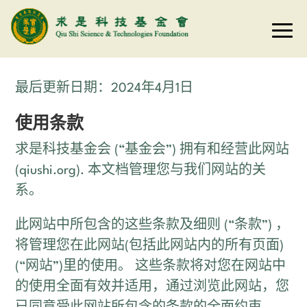
最后更新日期：2024年4月1日
使用条款
求是科技基金会 (“基金会”)
拥有和经营此网站
(
qiushi.org
). 本文档管理您与我们网站的关
系。
此网站中所包含的
这些条款及细则 (“
条款
”) ，
将管理您在
此
网站
(包括此网站内的所有页面)
(“网站”)
里的使用。 这些条款将对您在网站中
的使用全面
有效
并适用，通过浏览此网站，您