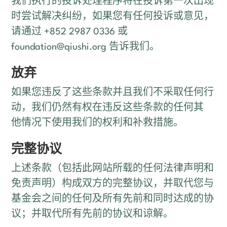
我们执行的投诉处理程序将在
投诉
第一次出现
时尝试解决纠纷，如果您有任何投诉或意见，
请通过
+852 2987 0336 或
foundation@qiushi.org
告诉我们。
放弃
如果您违反了这些条款并且我们不采取任何行
动，我们仍然有权在违反这些条款的任何其
他情况下使用我们的权利和补救措施。
完整协议
上述条款（包括此网站所载的任何法律声明和
免责声明）构成双方的完整协议，并取代您与
基金会
之间的任何及所有先前和同时达成的协
议；并取代所有先前的协议和谅解。