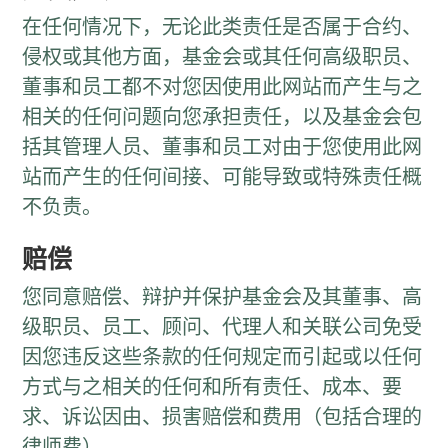
在任何情况下，无论此类责任是否属于合约、
侵权或其他方面，
基金会
或其任何高级职员、
董事和员工都不对您因使用此网站而产生与之
相关的任何问题向您承担责任，以及
基金会
包
括其管理人员、董事和员工对由于您使用此网
站而产生的任何间接、
可能导致
或特殊责任概
不负责。
赔偿
您同意赔偿、辩护并保护
基金会
及其董事、高
级职员、员工、顾问、代理人和关联公司免受
因您违反这些条款的任何规定而引起或以任何
方式与之相关的任何和所有责任、成本、要
求、诉讼因由、损害赔偿和费用（包括合理的