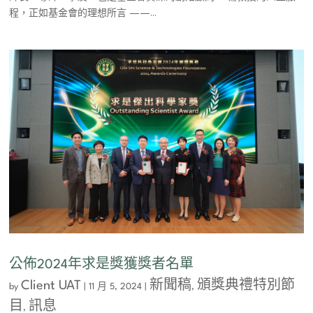
程，正如基金會的理想所言 ——...
公佈2024年求是獎獲獎者名單
Client UAT
新聞稿
頒獎典禮特別節
by
|
11 月 5, 2024
|
,
目
訊息
,