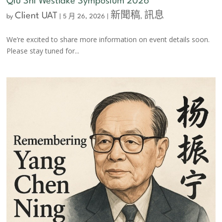
Qiu Shi Westlake Symposium 2026
Client UAT
新聞稿
訊息
by
|
5 月 26, 2026
|
,
We’re excited to share more information on event details soon.
Please stay tuned for...