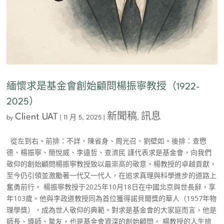
緬懷求是基金會創始顧問楊振寧教授（1922-
2025）
Client UAT
新聞稿
訊息
by
|
11 月 5, 2025
|
,
從左到右。前排：不詳，陳省身、周光召、劉壁如。後排：查懋
德、楊振寧、簡悅威、李遠哲、查濟民 謹代表求是基金會，向我們
敬仰的創始顧問楊振寧教授致以最崇高的敬意。楊教授的卓越貢獻，
至今仍引領並激勵著一代又一代人，在追求真理與科學進步的道路上
奮勇前行。 楊振寧教授于2025年10月18日在中國北京與世長辭，享
年103歲。他與李政道教授同為首位獲得諾貝爾獎的華人（1957年物
理學獎），成為世人敬仰的典範。對求是基金會的大家庭而言，他是
師長、導師、摯友，也是基金會資深的創始顧問。 楊教授的人生旅